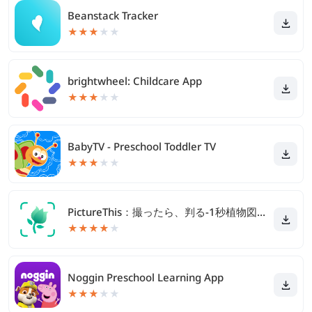
Beanstack Tracker
★
★
★
★
★
brightwheel: Childcare App
★
★
★
★
★
BabyTV - Preschool Toddler TV
★
★
★
★
★
PictureThis：撮ったら、判る-1秒植物図鑑
★
★
★
★
★
Noggin Preschool Learning App
★
★
★
★
★