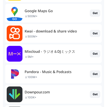
Google Maps Go
Get
500M+
Kwai - download & share video
Get
500M+
Mixcloud - ラジオ＆DJミックス
Get
5M+
Pandora - Music & Podcasts
Get
100M+
Downpour.com
Get
100K+