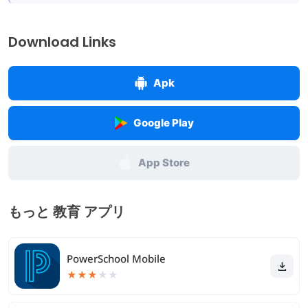
Download Links
Apk
Google Play
App Store
もっと 教育 アプリ
PowerSchool Mobile
★
★
★
★
★