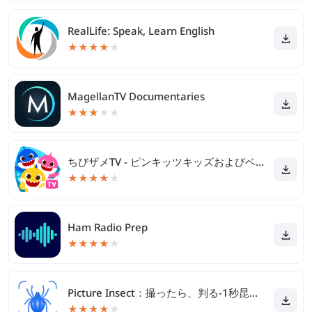
RealLife: Speak, Learn English
★
★
★
★
★
MagellanTV Documentaries
★
★
★
★
★
ちびザメTV - ピンキッツキッズおよびベビー向け動画
★
★
★
★
★
Ham Radio Prep
★
★
★
★
★
Picture Insect：撮ったら、判る-1秒昆虫図鑑
★
★
★
★
★