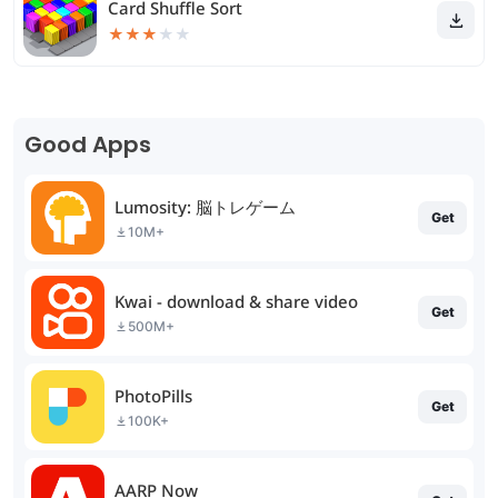
Card Shuffle Sort
★
★
★
★
★
Good Apps
Lumosity: 脳トレゲーム
Get
10M+
Kwai - download & share video
Get
500M+
PhotoPills
Get
100K+
AARP Now