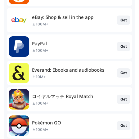
eBay: Shop & sell in the app
Get
100M+
PayPal
Get
100M+
Everand: Ebooks and audiobooks
Get
10M+
ロイヤルマッチ Royal Match
Get
100M+
Pokémon GO
Get
100M+