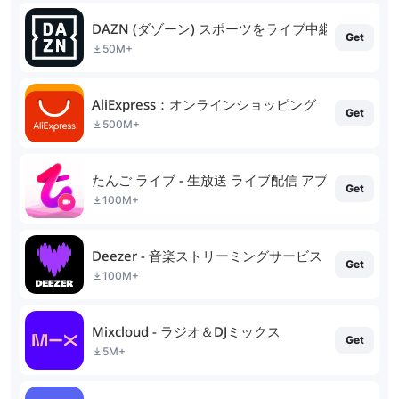
DAZN (ダゾーン) スポーツをライブ中継
Get
50M+
AliExpress：オンラインショッピング
Get
500M+
たんご ライブ - 生放送 ライブ配信 アプリ
Get
100M+
Deezer - 音楽ストリーミングサービス
Get
100M+
Mixcloud - ラジオ＆DJミックス
Get
5M+