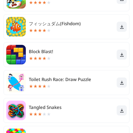
★
★
★
★
★
フィッシュダム(Fishdom)
★
★
★
★
★
Block Blast!
★
★
★
★
★
Toilet Rush Race: Draw Puzzle
★
★
★
★
★
Tangled Snakes
★
★
★
★
★