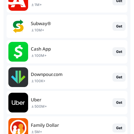
Get
1M+
Subway®
Get
10M+
Cash App
Get
100M+
Downpour.com
Get
100K+
Uber
Get
500M+
Family Dollar
Get
5M+