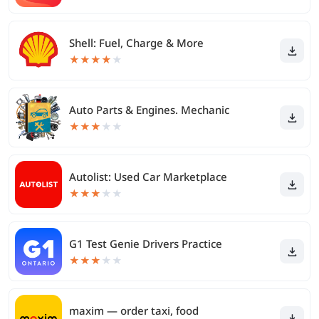
Shell: Fuel, Charge & More
★
★
★
★
★
Auto Parts & Engines. Mechanic
★
★
★
★
★
Autolist: Used Car Marketplace
★
★
★
★
★
G1 Test Genie Drivers Practice
★
★
★
★
★
maxim — order taxi, food