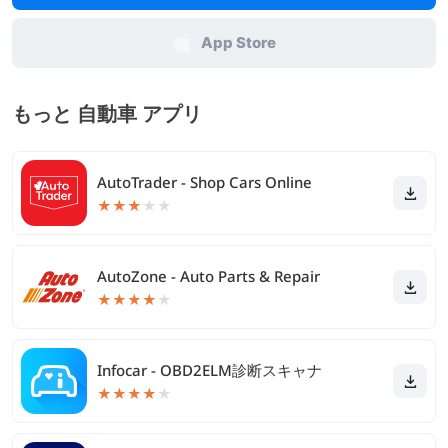
App Store
もっと 自動車 アプリ
AutoTrader - Shop Cars Online
★
★
★
★
★
AutoZone - Auto Parts & Repair
★
★
★
★
★
Infocar - OBD2ELM診断スキャナ
★
★
★
★
★