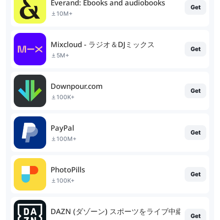
Everand: Ebooks and audiobooks
Get
10M+
Mixcloud - ラジオ＆DJミックス
Get
5M+
Downpour.com
Get
100K+
PayPal
Get
100M+
PhotoPills
Get
100K+
DAZN (ダゾーン) スポーツをライブ中継
Get