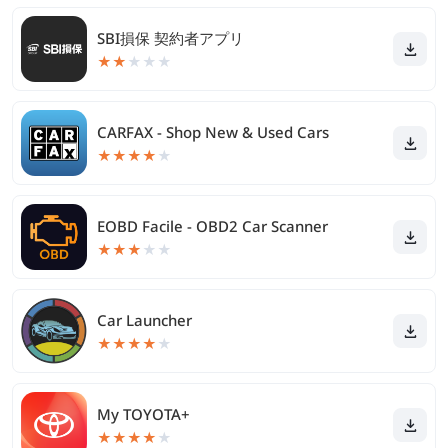
SBI損保 契約者アプリ
★
★
★
★
★
CARFAX - Shop New & Used Cars
★
★
★
★
★
EOBD Facile - OBD2 Car Scanner
★
★
★
★
★
Car Launcher
★
★
★
★
★
My TOYOTA+
★
★
★
★
★