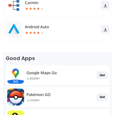
Carmin
★
★
★
★
★
Android Auto
★
★
★
★
★
Good Apps
Google Maps Go
Get
500M+
Pokémon GO
Get
100M+