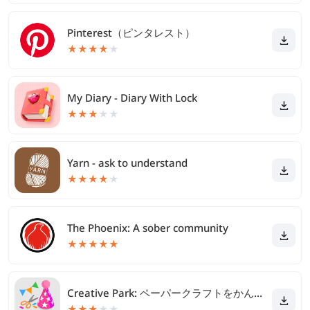
Pinterest（ピンタレスト）
★
★
★
★
★
My Diary - Diary With Lock
★
★
★
★
★
Yarn - ask to understand
★
★
★
★
★
The Phoenix: A sober community
★
★
★
★
★
Creative Park: ペーパークラフトをかんたん印刷
★
★
★
★
★