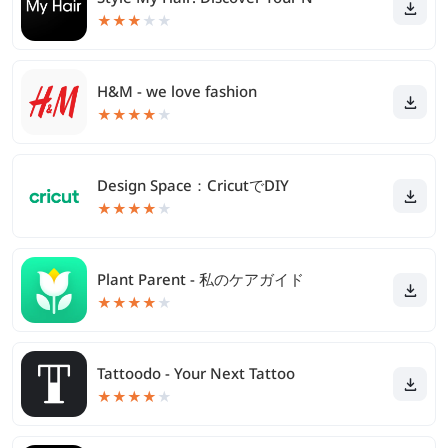
★
★
★
★
★
H&M - we love fashion
★
★
★
★
★
Design Space：CricutでDIY
★
★
★
★
★
Plant Parent - 私のケアガイド
★
★
★
★
★
Tattoodo - Your Next Tattoo
★
★
★
★
★