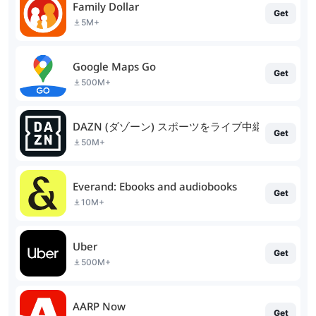
Family Dollar
Get
5M+
Google Maps Go
Get
500M+
DAZN (ダゾーン) スポーツをライブ中継
Get
50M+
Everand: Ebooks and audiobooks
Get
10M+
Uber
Get
500M+
AARP Now
Get