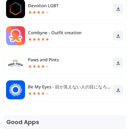
Devotion LGBT
★
★
★
★
★
Combyne - Outfit creation
★
★
★
★
★
Paws and Pints
★
★
★
★
★
Be My Eyes - 目が見えない人の目になろう
★
★
★
★
★
Good Apps