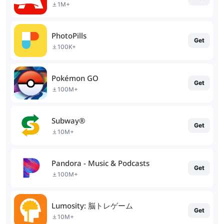
1M+
PhotoPills
Get
100K+
Pokémon GO
Get
100M+
Subway®
Get
10M+
Pandora - Music & Podcasts
Get
100M+
Lumosity: 脳トレゲーム
Get
10M+