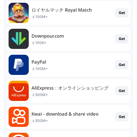
ロイヤルマッチ Royal Match
Get
100M+
Downpour.com
Get
100K+
PayPal
Get
100M+
AliExpress：オンラインショッピング
Get
500M+
Kwai - download & share video
Get
500M+