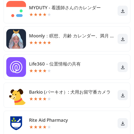
MYDUTY - 看護師さんのカレンダー
★
★
★
★
★
Moonly：瞑想、月齢 カレンダー、満月 ホロスコープ
★
★
★
★
★
Life360－位置情報の共有
★
★
★
★
★
Barkio (バーキオ）: 犬用お留守番カメラ
★
★
★
★
★
Rite Aid Pharmacy
★
★
★
★
★