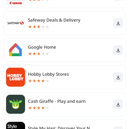
Safeway Deals & Delivery
★
★
★
★
★
Google Home
★
★
★
★
★
Hobby Lobby Stores
★
★
★
★
★
Cash Giraffe - Play and earn
★
★
★
★
★
Style My Hair: Discover Your N