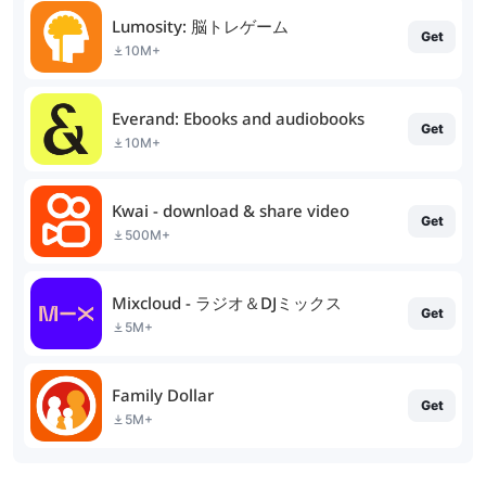
Lumosity: 脳トレゲーム
Get
10M+
Everand: Ebooks and audiobooks
Get
10M+
Kwai - download & share video
Get
500M+
Mixcloud - ラジオ＆DJミックス
Get
5M+
Family Dollar
Get
5M+