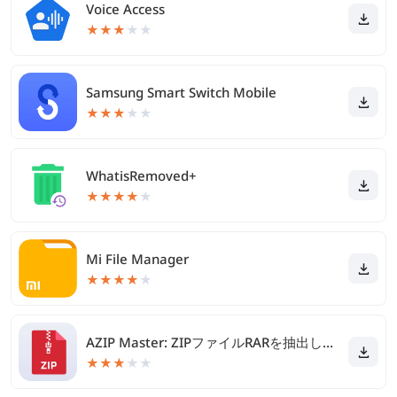
Voice Access
★
★
★
★
★
Samsung Smart Switch Mobile
★
★
★
★
★
WhatisRemoved+
★
★
★
★
★
Mi File Manager
★
★
★
★
★
AZIP Master: ZIPファイルRARを抽出します
★
★
★
★
★