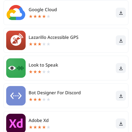
Google Cloud
★
★
★
★
★
Lazarillo Accessible GPS
★
★
★
★
★
Look to Speak
★
★
★
★
★
Bot Designer For Discord
★
★
★
★
★
Adobe Xd
★
★
★
★
★