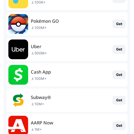
100K+
Pokémon GO
Get
100M+
Uber
Get
500M+
Cash App
Get
100M+
Subway®
Get
10M+
AARP Now
Get
1M+