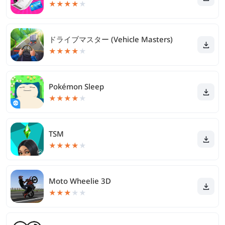
★
★
★
★
★
ドライブマスター (Vehicle Masters)
★
★
★
★
★
Pokémon Sleep
★
★
★
★
★
TSM
★
★
★
★
★
Moto Wheelie 3D
★
★
★
★
★