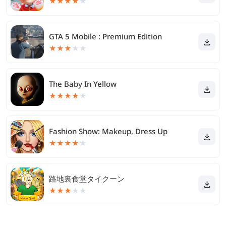
★
★
★
★
★
GTA 5 Mobile : Premium Edition
★
★
★
★
★
The Baby In Yellow
★
★
★
★
★
Fashion Show: Makeup, Dress Up
★
★
★
★
★
路地裏食堂タイクーン
★
★
★
★
★