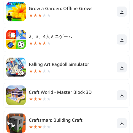
Grow a Garden: Offline Grows
★
★
★
★
★
2、3、4人ミニゲーム
★
★
★
★
★
Falling Art Ragdoll Simulator
★
★
★
★
★
Craft World - Master Block 3D
★
★
★
★
★
Craftsman: Building Craft
★
★
★
★
★