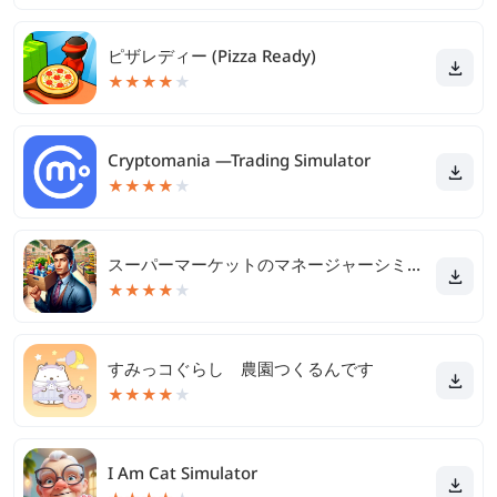
ピザレディー (Pizza Ready)
★
★
★
★
★
Cryptomania —Trading Simulator
★
★
★
★
★
スーパーマーケットのマネージャーシミュレーター
★
★
★
★
★
すみっコぐらし 農園つくるんです
★
★
★
★
★
I Am Cat Simulator