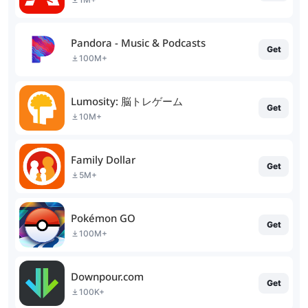
Pandora - Music & Podcasts
Get
100M+
Lumosity: 脳トレゲーム
Get
10M+
Family Dollar
Get
5M+
Pokémon GO
Get
100M+
Downpour.com
Get
100K+