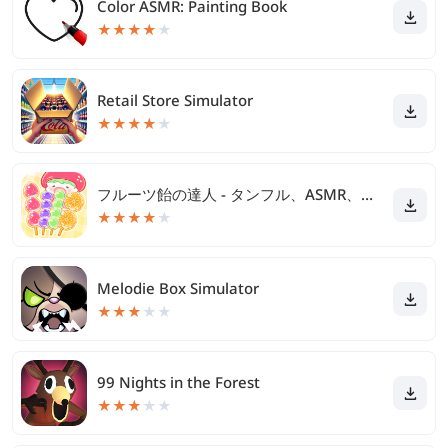
Color ASMR: Painting Book
★
★
★
★
★
Retail Store Simulator
★
★
★
★
★
フルーツ飴の達人 - タンフル、ASMR、モクバン
★
★
★
★
★
Melodie Box Simulator
★
★
★
★
★
99 Nights in the Forest
★
★
★
★
★