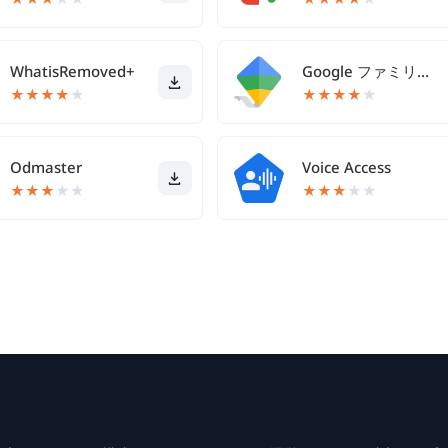
WhatisRemoved+
Google ファミリー リンク
★
★
★
★
★
★
★
★
★
★
Odmaster
Voice Access
★
★
★
★
★
★
★
★
★
★