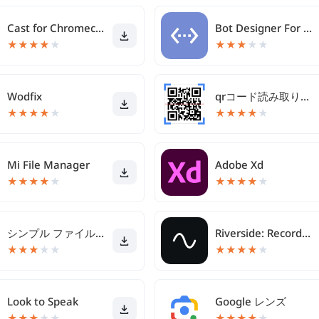
Cast for Chromecast & TV Cast
Bot Designer For Discord
★
★
★
★
★
★
★
★
★
★
Wodfix
qrコード読み取りアプリ
★
★
★
★
★
★
★
★
★
★
Mi File Manager
Adobe Xd
★
★
★
★
★
★
★
★
★
★
シンプル ファイル マネージャ
Riverside: Record podcasts
★
★
★
★
★
★
★
★
★
★
Look to Speak
Google レンズ
★
★
★
★
★
★
★
★
★
★