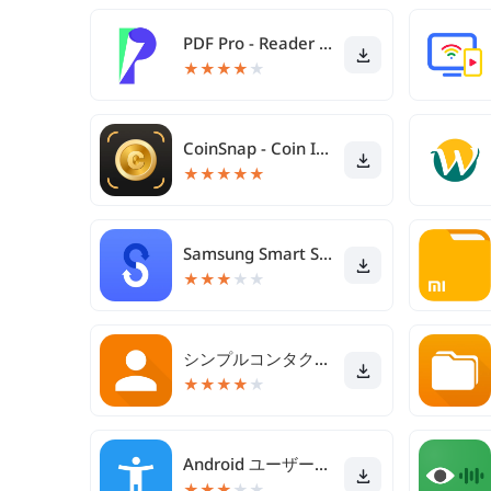
PDF Pro - Reader & Maker
★
★
★
★
★
CoinSnap - Coin Identifier
★
★
★
★
★
Samsung Smart Switch Mobile
★
★
★
★
★
シンプルコンタクト プロ 連絡先を管理するアドレス帳アプリ
★
★
★
★
★
Android ユーザー補助設定ツール
★
★
★
★
★