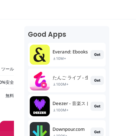
Good Apps
Everand: Ebooks and audiobooks
Get
10M+
ツール
たんご ライブ - 生放送 ライブ配信 アプ
Get
00%安全
100M+
無料
Deezer - 音楽ストリーミングサービス
Get
100M+
Downpour.com
Get
100K+