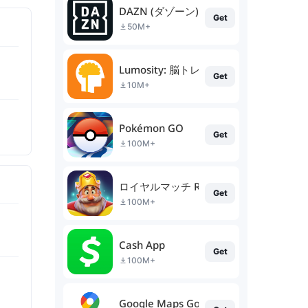
DAZN (ダゾーン) スポーツをライブ中継
Get
50M+
Lumosity: 脳トレゲーム
Get
10M+
Pokémon GO
Get
100M+
ロイヤルマッチ Royal Match
Get
100M+
Cash App
Get
100M+
Google Maps Go