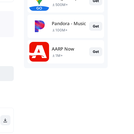
Get
500M+
Pandora - Music & Podcasts
Get
100M+
AARP Now
Get
1M+