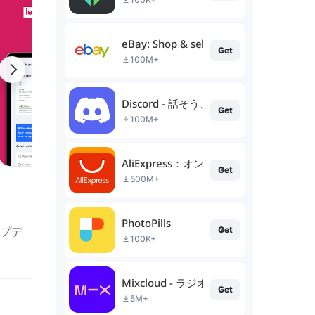
eBay: Shop & sell in the app
Get
100M+
Discord - 話そう、チャットしよう、集
Get
100M+
AliExpress：オンラインショッピング
Get
500M+
PhotoPills
ップデ
Get
100K+
Mixcloud - ラジオ＆DJミックス
Get
5M+