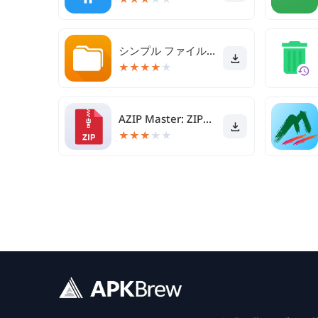
シンプル ファイル マネージャー プロ
★
★
★
★
★
AZIP Master: ZIPファイルRARを抽出します
★
★
★
★
★