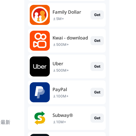
Family Dollar
Get
5M+
Kwai - download & share video
Get
500M+
Uber
Get
500M+
PayPal
Get
100M+
Subway®
Get
ひ最新
10M+