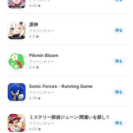
4.26
原神
得る
アドベンチャー
4.3
Pikmin Bloom
得る
アドベンチャー
4.4
Sonic Forces - Running Game
得る
アドベンチャー
4.78
ミステリー探偵ジューン:間違いを探して謎を解け！
得る
アドベンチャー
4.02