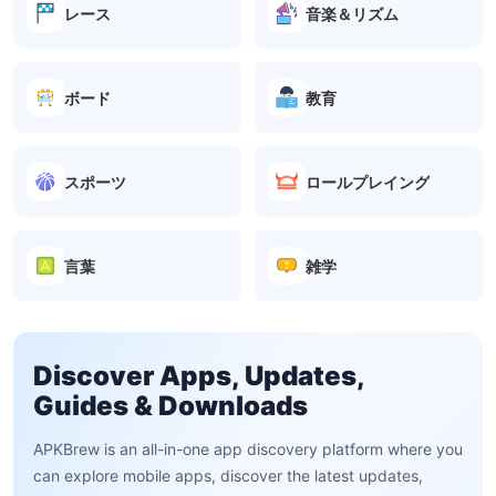
レース
音楽＆リズム
ボード
教育
スポーツ
ロールプレイング
言葉
雑学
Discover Apps, Updates,
Guides & Downloads
APKBrew is an all-in-one app discovery platform where you
can explore mobile apps, discover the latest updates,